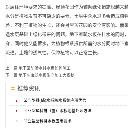
对居住环境要求的提高，屋顶花园作为辅助绿化措施也越来
水分是植物发育不可缺少的要素，土壤中含水过多会造成植
差，不利于植物的生长，还会对屋顶花园的安全有影响。而
透水层基础上绿化带来的问题。地下室疏水板在排水的同时
穿，同时他又能蓄水，为植物根系提供所需的水分同时地下室疏
流通，土壤的透气性，保障植物可以正常生长。
上一篇:
地下室防渗水排水板如何施工
下一篇:
地下车库滤水板生产加工大揭秘
推荐资讯
凹凸型排(储)水板防水系统应用优势
凹凸型塑料排（蓄）水板地基处理方法
凹凸型塑料排水板应用要求