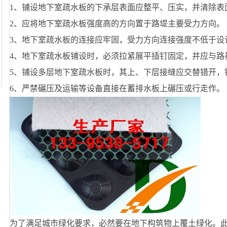
1、铺设地下室疏水板的下承层表面应整平、压实，并清除
2、应将地下室疏水板强度高的方向置于路堤主要受力方
3、地下室疏水板的连接应牢固，受力方向连接强度不低
4、地下室疏水板铺设时，必须拉紧展平插钉固定，并应
5、铺设多层地下室疏水板时，其上、下层接缝应交替错开，
6、严禁碾压及运输等设备直接在蓄排水板上碾压或行走作。
为了满足城市绿化要求，必然要在地下构筑物上覆土绿化。