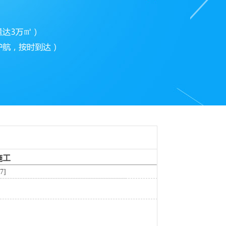
施工
7]