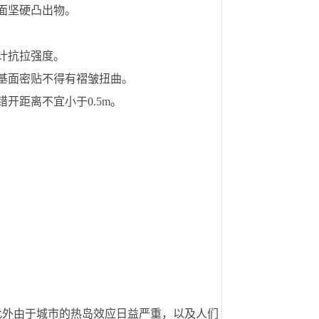
表面坚硬凸出物。
向。
于设计抗拉强度。
与路基面密贴不得有褶皱扭曲。
错开距离不宜小于0.5m。
此外由于城市的热岛效应日益严重，以及人们