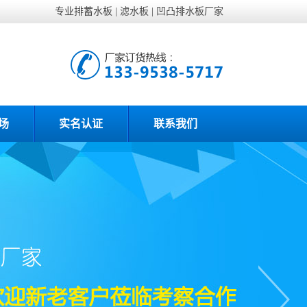
专业排蓄水板
|
滤水板
|
凹凸排水板厂家
场
实名认证
联系我们