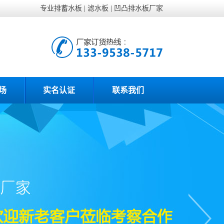
专业排蓄水板
|
滤水板
|
凹凸排水板厂家
场
实名认证
联系我们