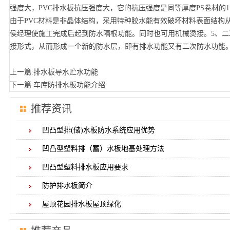
强度大，PVC排水板抗压强度大，它的抗压强度是同等厚度PS卷材的1.
由于PVC材料是非晶体结构，采用特种胶水能有效破坏材料表面结构从而使二
侯经理使施工完成后起到防水隔根功能。同时也可用机械烫接。5、
接形式，从而形成一个新的防水层，即有排水功能又有二次防水功能
上一篇:
排水板导水贮水功能
下一篇:
车库防排水板功能介绍
推荐资讯
凹凸型排(储)水板防水系统应用优势
凹凸型塑料排（蓄）水板地基处理方法
凹凸型塑料排水板应用要求
防护排水板简介
屋顶花园排水板屋顶绿化