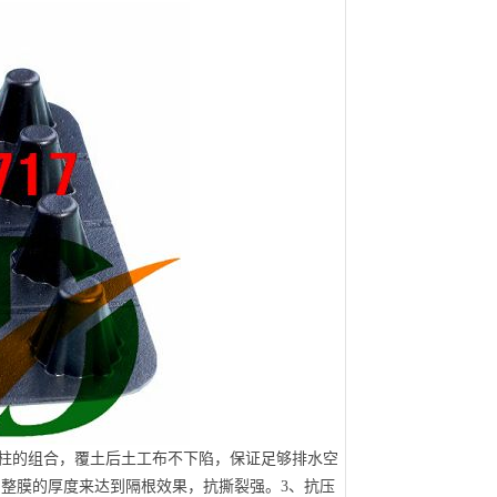
低柱的组合，覆土后土工布不下陷，保证足够排水空
调整膜的厚度来达到隔根效果，抗撕裂强。3、抗压